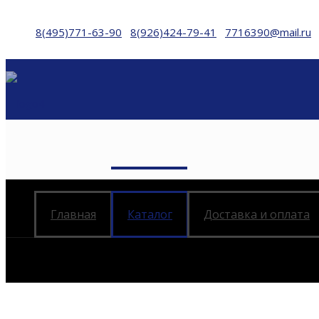
8(495)771-63-90
8(926)424-79-41
7716390@mail.ru
Главная
Каталог
Доставка и оплата
Дво