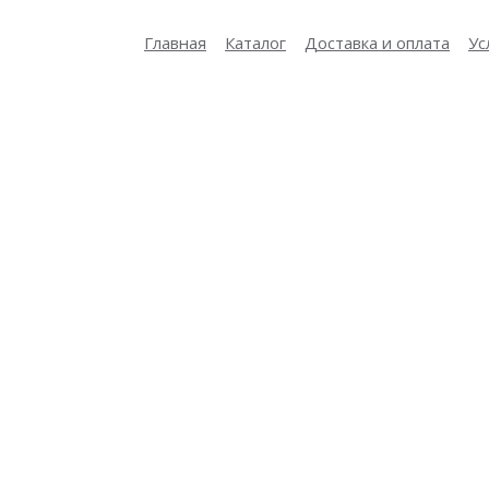
ные материалы
Фальцевая кровля
Двойной стоячий фал
Главная
Каталог
Доставка и оплата
Ус