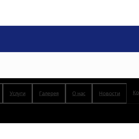
Ко
Услуги
Галерея
О нас
Новости
йной стоячий фальц