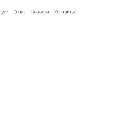
ьц
луги
О нас
Новости
Контакты